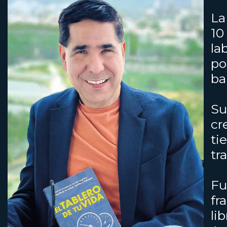
La
10
la
po
ba
Su
cr
ti
tr
Fu
fr
li