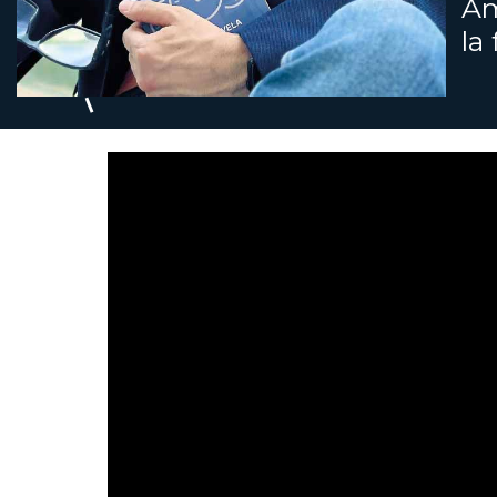
Am
la